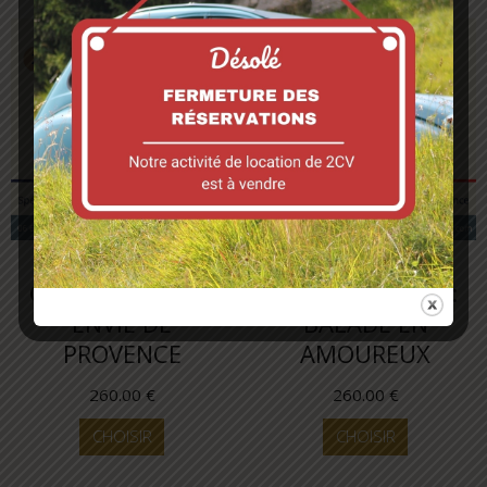
Carte cadeau
Carte cadeau
CARTE CADEAU :
CARTE CADEAU :
ENVIE DE
BALADE EN
PROVENCE
AMOUREUX
260.00
€
260.00
€
CHOISIR
CHOISIR