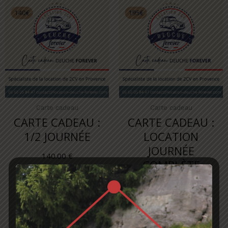
Carte cadeau
Carte cadeau
CARTE CADEAU :
CARTE CADEAU :
1/2 JOURNÉE
LOCATION
JOURNÉE
140.00
€
COMPLÈTE
CHOISIR
195.00
€
CHOISIR