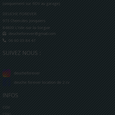
(uniquement sur RDV au garage)
DEUCHE FOREVER
973 Chem.des Jonquiers
84800 L’Isle-sur-la-Sorgue
deucheforever@gmail.com
06 60 05 84 47
SUIVEZ NOUS :
deucheforever
deuche forever location de 2 cv
INFOS
CGV
CGU