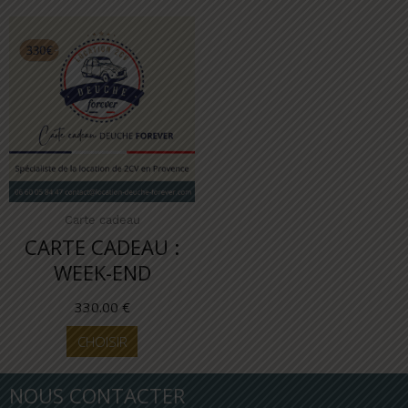
Carte cadeau
CARTE CADEAU :
WEEK-END
330.00
€
CHOISIR
NOUS CONTACTER